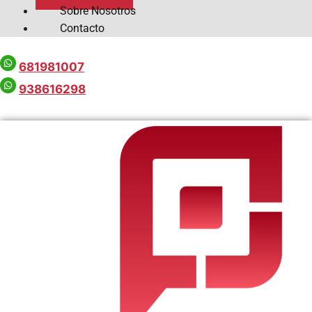
Sobre Nosotros
Contacto
681981007
938616298