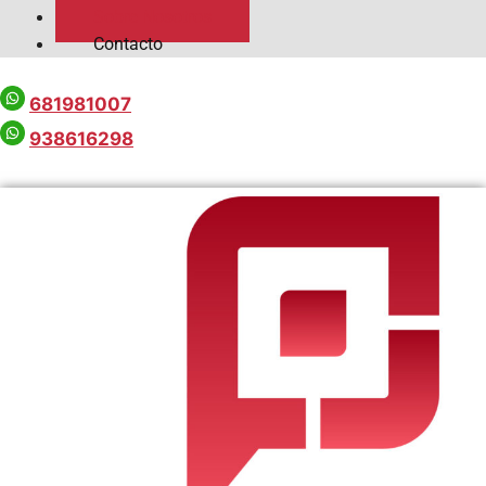
Sobre Nosotros
Contacto
681981007
938616298