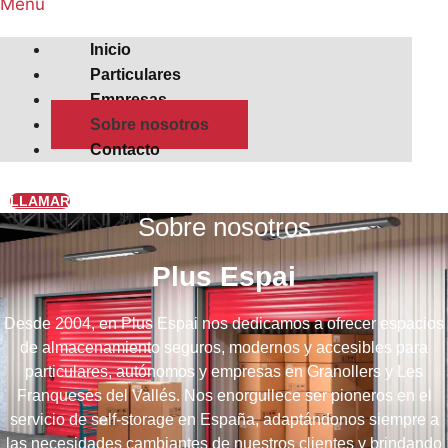
Menú
Inicio
Particulares
Empresas
Sobre nosotros
Contacto
LLAMAR
Sobre nosotros
Plus Espai
Desde 2004, en Plus Espai nos dedicamos a ofrecer espacios
de almacenamiento seguros, modernos y accesibles para
particulares, autónomos y empresas en Granollers y Les
Franqueses del Vallés. Nos enorgullece ser pioneros en el
servicio de self-storage en España, adaptándonos siempre a
las necesidades cambiantes de nuestros clientes y brindando